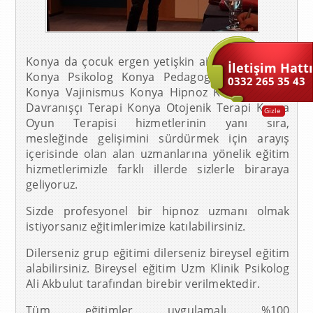
Konya da çocuk ergen yetişkin aile olmak üzere
İletişim Hattı
Konya Psikolog Konya Pedagog Konya Emdr
0332 265 35 43
Konya Vajinismus Konya Hipnoz Konya Bilişsel
Davranışçı Terapi Konya Otojenik Terapi Konya
Gizle
Oyun Terapisi hizmetlerinin yanı sıra,
mesleğinde gelişimini sürdürmek için arayış
içerisinde olan alan uzmanlarına yönelik eğitim
hizmetlerimizle farklı illerde sizlerle biraraya
geliyoruz.
Sizde profesyonel bir hipnoz uzmanı olmak
istiyorsanız eğitimlerimize katılabilirsiniz.
Dilerseniz grup eğitimi dilerseniz bireysel eğitim
alabilirsiniz. Bireysel eğitim Uzm Klinik Psikolog
Ali Akbulut tarafından birebir verilmektedir.
Tüm eğitimler uygulamalı %100